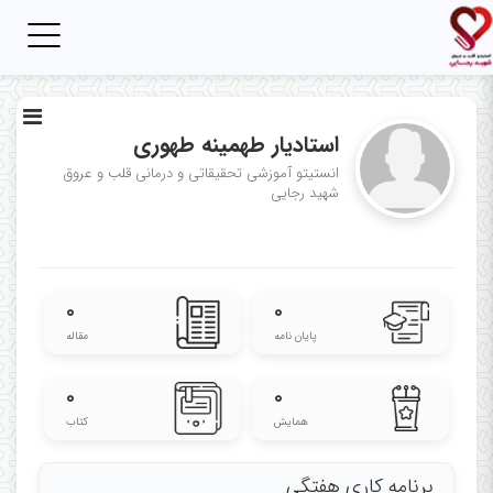
Toggle
igation
استادیار طهمینه طهوری
انستیتو آموزشی تحقیقاتی و درمانی قلب و عروق
شهید رجایی
۰
۰
پایان نامه
مقاله
۰
۰
همایش
کتاب
برنامه کاری هفتگی